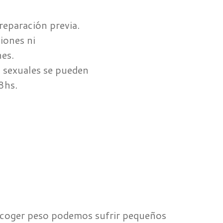
reparación previa.
iones ni
nes.
s sexuales se pueden
8hs.
o coger peso podemos sufrir pequeños