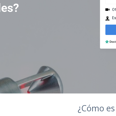
les?
¿Cómo es 