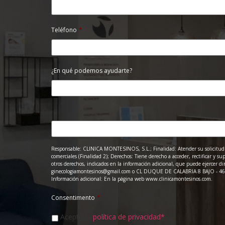
Teléfono
*
¿En qué podemos ayudarte?
Responsable: CLINICA MONTESINOS, S.L.; Finalidad: Atender su solicitud
comerciales (Finalidad 2); Derechos: Tiene derecho a acceder, rectificar y sup
otros derechos, indicados en la información adicional, que puede ejercer di
ginecologiamontesinos@gmail.com o CL DUQUE DE CALABRIA 8 BAJO - 46
Información adicional: En la página web www.clinicamontesinos.com.
Consentimento
*
Acepto la
política de privacidad*