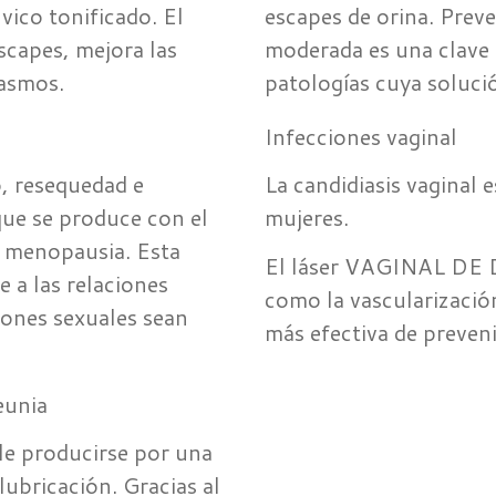
vico tonificado. El
escapes de orina.
Preve
scapes, mejora las
moderada es una clave p
gasmos.
patologías cuya solució
Infecciones vaginal
o, resequedad e
La candidiasis vaginal 
que se produce con el
mujeres.
a menopausia. Esta
El láser VAGINAL DE DI
 a las relaciones
como la vascularización
iones sexuales sean
más efectiva de preveni
eunia
ele producirse por una
lubricación. Gracias al