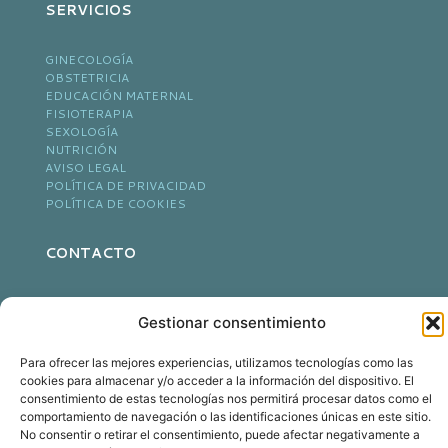
SERVICIOS
GINECOLOGÍA
OBSTETRICIA
EDUCACIÓN MATERNAL
FISIOTERAPIA
SEXOLOGÍA
NUTRICIÓN
AVISO LEGAL
POLÍTICA DE PRIVACIDAD
POLÍTICA DE COOKIES
CONTACTO
963 953 385
info@clinicamontesinos.com
Gestionar consentimiento
Duque de Calabria 8 Bajo Izq.
46005 Valencia, Valencia
Para ofrecer las mejores experiencias, utilizamos tecnologías como las
cookies para almacenar y/o acceder a la información del dispositivo. El
consentimiento de estas tecnologías nos permitirá procesar datos como el
comportamiento de navegación o las identificaciones únicas en este sitio.
No consentir o retirar el consentimiento, puede afectar negativamente a