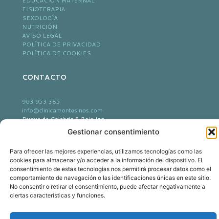
EDUCACIÓN MATERNAL
FISIOTERAPIA
SEXOLOGÍA
NUTRICIÓN
AVISO LEGAL
POLÍTICA DE PRIVACIDAD
POLÍTICA DE COOKIES
CONTACTO
963 953 385
info@clinicamontesinos.com
Duque de Calabria 8 Bajo Izq.
46005 Valencia, Valencia
Gestionar consentimiento
Para ofrecer las mejores experiencias, utilizamos tecnologías como las
cookies para almacenar y/o acceder a la información del dispositivo. El
consentimiento de estas tecnologías nos permitirá procesar datos como el
comportamiento de navegación o las identificaciones únicas en este sitio.
No consentir o retirar el consentimiento, puede afectar negativamente a
ciertas características y funciones.